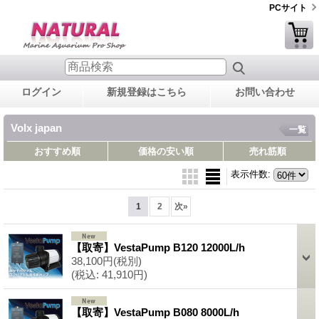
PCサイト
ログイン
新規登録はこちら
お問い合わせ
Volx japan
一覧
おすすめ順
価格の安い順
売れ筋順
表示件数
:
1
2
次
»
【取寄】VestaPump B120 12000L/h
38,100円
(税別)
(税込
:
41,910円)
【取寄】VestaPump B080 8000L/h