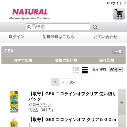
PCサイト
ログイン
新規登録はこちら
お問い合わせ
GEX
一覧
おすすめ順
価格の安い順
売れ筋順
表示件数
:
1
2
次
»
【取寄】GEX コロラインオフクリア 使い切り
パック
310円
(税別)
(税込
:
341円)
【取寄】GEX コロラインオフ クリア５００ｍ
Ｌ