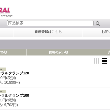
新規登録はこちら
お問
すめ順
価格の安い順
ーラルクランプ120
00円
(税別)
込
:
10,890円)
ーラルクランプ100
20円
(税別)
込
:
9,702円)