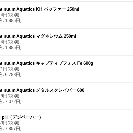
ntinuum Aquatics KH バッファー 250ml
14円
(税別)
込
:
1,885円)
ntinuum Aquatics マグネシウム 250ml
14円
(税別)
込
:
1,885円)
ntinuum Aquatics キャプティブフォス Fe 600g
71円
(税別)
込
:
6,788円)
ntinuum Aquatics メタルスクレイパー 600
29円
(税別)
込
:
7,072円)
gi pH（デジペーハー）
43円
(税別)
込
:
7,857円)