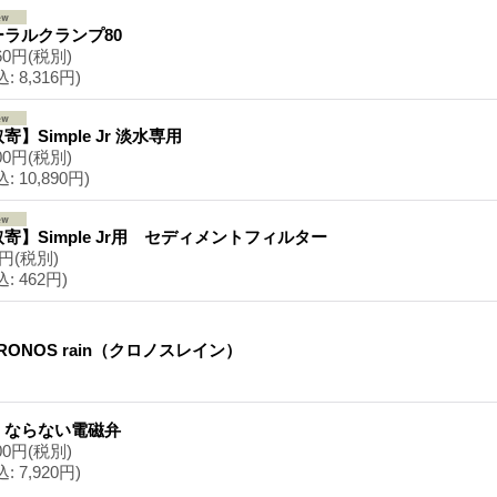
ーラルクランプ80
60円
(税別)
込
:
8,316円)
寄】Simple Jr 淡水専用
00円
(税別)
込
:
10,890円)
寄】Simple Jr用 セディメントフィルター
0円
(税別)
込
:
462円)
RONOS rain（クロノスレイン）
くならない電磁弁
00円
(税別)
込
:
7,920円)