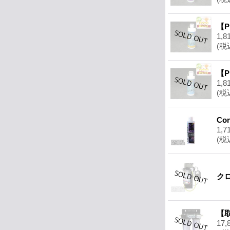
【P
1,8
(税
【P
1,8
(税
Co
1,7
(税
ク
【取
17,