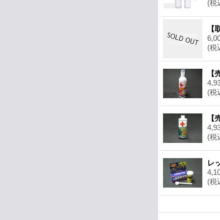
(税
【取
6,0
(税
【売
4,9
(税
【
4,9
(税
レ
4,1
(税