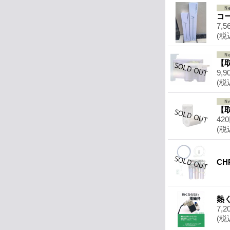
コ
7,5
(税
【取
9,9
(税
【取
42
(税
CH
熱
7,2
(税