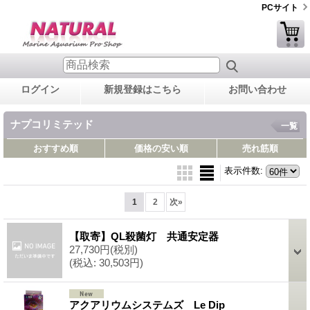
PCサイト
ログイン
新規登録はこちら
お問い合わせ
ナプコリミテッド
一覧
おすすめ順
価格の安い順
売れ筋順
表示件数
:
1
2
次
»
【取寄】QL殺菌灯 共通安定器
27,730円
(税別)
(税込
:
30,503円)
アクアリウムシステムズ Le Dip