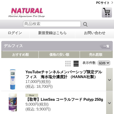
PCサイト
ログイン
新規登録はこちら
お問い合わせ
デルフィス
一覧
おすすめ順
価格の安い順
売れ筋順
表示件数
:
YouTubeチャンネルメンバーシップ限定デル
フィス 海水塩分濃度計 （HANNA社製）
17,000円
(税別)
(税込
:
18,700円)
【取寄】LiveSea コーラルフード Polyp 250g
9,000円
(税別)
(税込
:
9,900円)