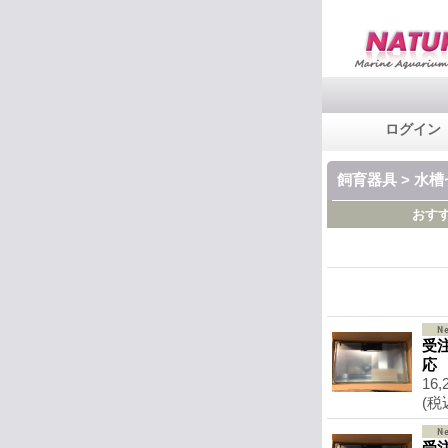
ログイン
飼育器具 > 水
おす
受注
応
16,
(税
受注