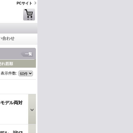
PCサイト
い合わせ
一覧
売れ筋順
表示件数
:
V3モデル両対
モデル 旧V3