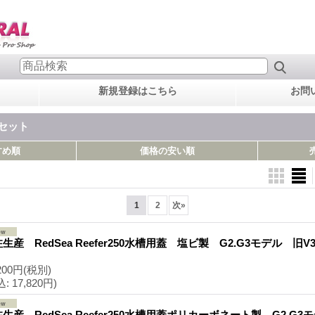
新規登録はこちら
お問
槽セット
すめ順
価格の安い順
1
2
次
»
生産 RedSea Reefer250水槽用蓋 塩ビ製 G2.G3モデル 旧
200円
(税別)
込
:
17,820円)
生産 RedSea Reefer250水槽用蓋ポリカーボネート製 G2.G3