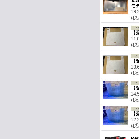
モ
19,
(税
【受
11,
(税
【受
13,
(税
【受
14,
(税
【受
12,
(税
Re