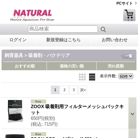
PCサイト
ログイン
新規登録はこちら
お問い合わせ
飼育器具 > 吸着剤・バクテリア
一覧
おすすめ順
価格の安い順
売れ筋順
表示件数
:
1
2
3
次
»
ZOOX 吸着剤用フィルターメッシュバックキ
ット
650円
(税別)
(税込
:
715円)