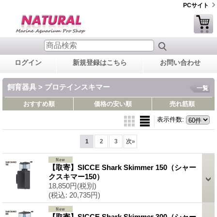
PCサイト
ログイン
新規登録はこちら
お問い合わせ
飼育器具 > プロテインスキマー
一覧
おすすめ順
価格の安い順
売れ筋順
表示件数
:
1
2
3
次
»
【取寄】SICCE Shark Skimmer 150（シャー
クスキマー150）
18,850円
(税別)
(税込
:
20,735円)
【取寄】SICCE Shark Skimmer 300（シャー