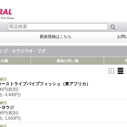
新規登録はこちら
お問
トシゴ・ヨウジウオ・フグ
すめ順
価格の安い順
ローストライプパイプフィッシュ（東アフリカ）
00円
(税別)
込
:
4,400円)
シヨウジ
00円
(税別)
込
:
1,650円)