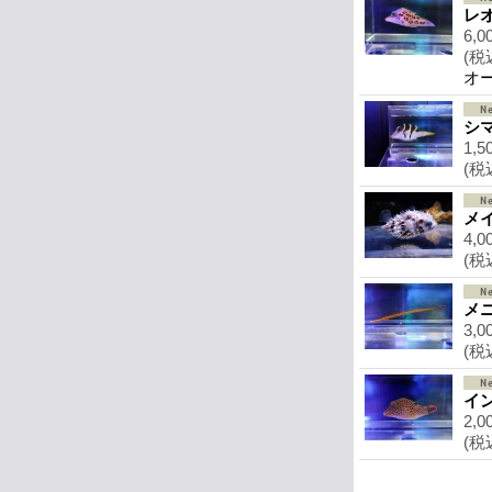
レ
6,0
(税
オ
シ
1,5
(税
メ
4,0
(税
メ
3,0
(税
イ
2,0
(税