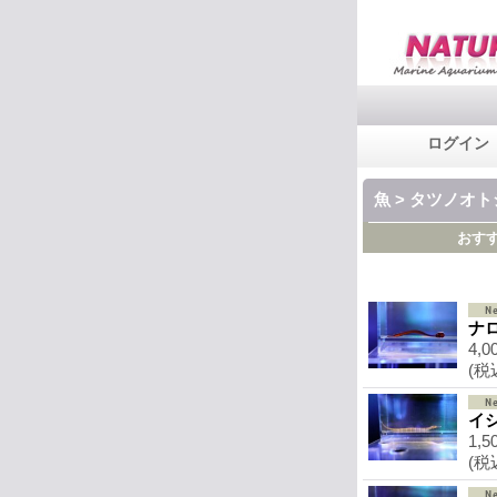
ログイン
魚 > タツノオ
おす
ナ
4,0
(税
イ
1,5
(税