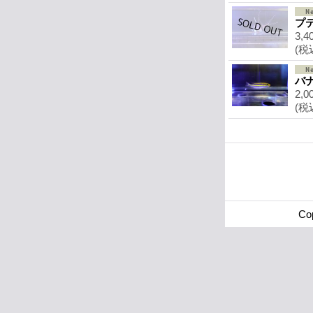
プ
3,4
(税
バ
2,0
(税
Cop