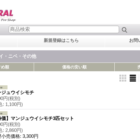
新規登録はこちら
お問
ダイ・ニベ・その他
すめ順
価格の安い順
ンジュウイシモチ
00円
(税別)
込
:
1,100円)
特価】マンジュウイシモチ3匹セット
00円
(税別)
込
:
2,860円)
望小売価格
:
3,300円