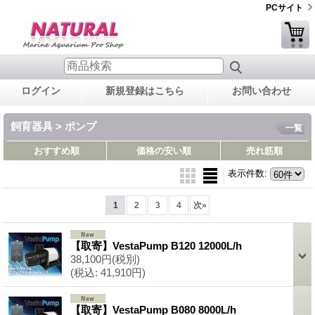
PCサイト
ログイン
新規登録はこちら
お問い合わせ
飼育器具 > ポンプ
一覧
おすすめ順
価格の安い順
売れ筋順
表示件数
:
1
2
3
4
次
»
【取寄】VestaPump B120 12000L/h
38,100円
(税別)
(税込
:
41,910円)
【取寄】VestaPump B080 8000L/h