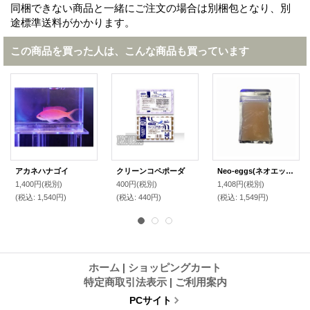
同梱できない商品と一緒にご注文の場合は別梱包となり、別
途標準送料がかかります。
この商品を買った人は、こんな商品も買っています
アカネハナゴイ
クリーンコペポーダ
Neo-eggs(ネオエッグ)
1,400円
(税別)
400円
(税別)
1,408円
(税別)
(税込
:
1,540円)
(税込
:
440円)
(税込
:
1,549円)
ホーム
|
ショッピングカート
特定商取引法表示
|
ご利用案内
PCサイト