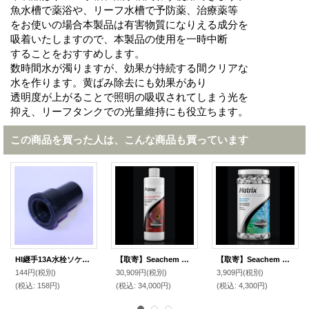
魚水槽で薬浴や、リーフ水槽で予防薬、治療薬等
をお使いの場合本製品は有害物質になりえる成分を
吸着いたしますので、本製品の使用を一時中断
することをおすすめします。
数時間水が濁りますが、効果が持続する間クリアな
水を作ります。黄ばみ除去にも効果があり
透明度が上がることで照明の吸収されてしまう光を
抑え、リーフタンクでの光量維持にも役立ちます。
この商品を買った人は、こんな商品も買っています
HI継手13A水栓ソケット
【取寄】Seachem プライム 4000ｍｌ
【取寄】Seachem マトリックス 1000ｍｌ
144円
(税別)
30,909円
(税別)
3,909円
(税別)
(税込
:
158円)
(税込
:
34,000円)
(税込
:
4,300円)