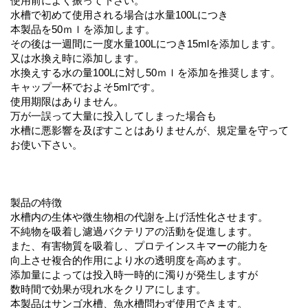
使用前によく振って下さい。
水槽で初めて使用される場合は水量100Lにつき
本製品を50ｍｌを添加します。
その後は一週間に一度水量100Lにつき15mlを添加します。
又は水換え時に添加します。
水換えする水の量100Lに対し50ｍｌを添加を推奨します。
キャップ一杯でおよそ5mlです。
使用期限はありません。
万が一誤って大量に投入してしまった場合も
水槽に悪影響を及ぼすことはありませんが、規定量を守って
お使い下さい。
製品の特徴
水槽内の生体や微生物相の代謝を上げ活性化させます。
不純物を吸着し濾過バクテリアの活動を促進します。
また、有害物質を吸着し、プロテインスキマーの能力を
向上させ複合的作用により水の透明度を高めます。
添加量によっては投入時一時的に濁りが発生しますが
数時間で効果が現れ水をクリアにします。
本製品はサンゴ水槽、魚水槽問わず使用できます。