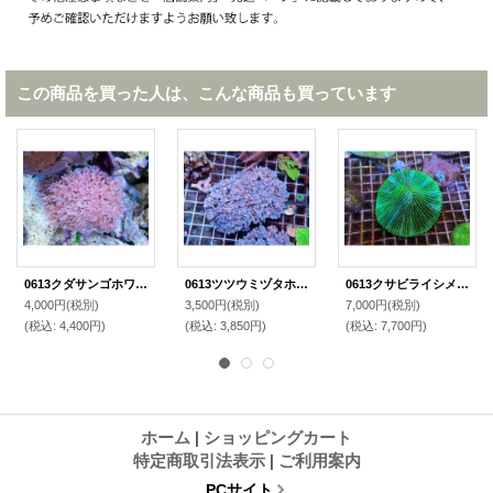
この商品を買った人は、こんな商品も買っています
0613クダサンゴホワイト04
0613ツツウミヅタホワイトM02
0613クサビライシメタリックグリーン01
4,000円
(税別)
3,500円
(税別)
7,000円
(税別)
(税込
:
4,400円)
(税込
:
3,850円)
(税込
:
7,700円)
ホーム
|
ショッピングカート
特定商取引法表示
|
ご利用案内
PCサイト