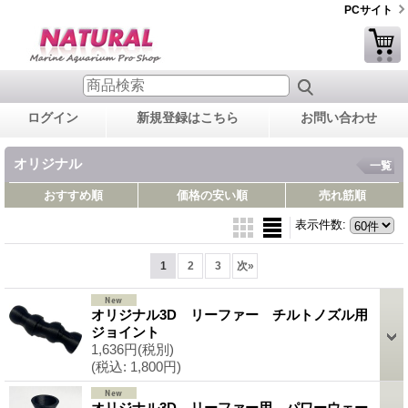
PCサイト
ログイン
新規登録はこちら
お問い合わせ
オリジナル
一覧
おすすめ順
価格の安い順
売れ筋順
表示件数
:
1
2
3
次
»
オリジナル3D リーファー チルトノズル用
ジョイント
1,636円
(税別)
(税込
:
1,800円)
オリジナル3D リーファー用 パワーウェー