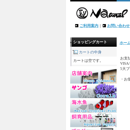
ご利用案内
｜
お問い合わせ
ショッピングカート
ホー
カートの中身
お支
カートは空です。
VISA
5大
・お