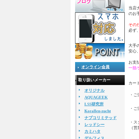
当店
のお
その
必ず
大手
安心
お支
オンライン会員
一括/
取り扱いメーカー
カー
オリジナル
・ご
AQUAGEEK
LSS研究所
・ご
Korallen-zucht
ナプコリミテッド
・ス
レッドシー
（営
カミハタ
デルフィス