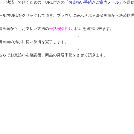
ード決済して頂くための URL付きの
「お支払い手続きご案内メール」
を送
↓
ール内URLをクリックして頂き、ブラウザに表示される決済画面から決済処
↓
済画面から、お支払い方法の
一括/分割/リボ払い
を選択出来ます。
↓
済画面の指示に従い決済を完了します。
↓
ちらでお支払いを確認後、商品の発送手配をさせて頂きます。