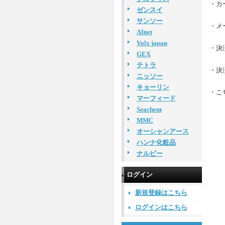
・カ
ゼンスイ
サンソー
・メ
AInet
Volx japan
・決
GEX
テトラ
・決
ニッソー
キョーリン
・こ
マーフィード
Seachem
MMC
オーシャンアース
ハンナ化粧品
ナルビー
ログイン
新規登録はこちら
ログインはこちら