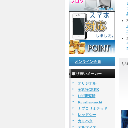
オンライン会員
い
取り扱いメーカー
オリジナル
AQUAGEEK
LSS研究所
Korallen-zucht
ナプコリミテッド
レッドシー
カミハタ
デルフィス