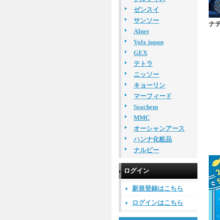
ゼンスイ
サンソー
ナチ
AInet
Volx japan
GEX
テトラ
ニッソー
キョーリン
マーフィード
Seachem
MMC
オーシャンアース
ハンナ化粧品
ナルビー
ログイン
新規登録はこちら
ログインはこちら