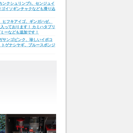
カンクシュリンプS、センジュイ
タゴイソギンチャクなども滑り込
、ヒフキアイゴ、ギンガハゼ、
入っております！ カミハタブリ
グミーなども追加です！
ガサンゴピンク、珍しいイボコ
、トゲナシヤギ、ブルースポンジ