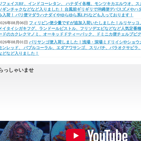
ジフェイスBF、インドコーレタン、 ハナダイ各種、モンツキカエルウオ、ス
ソギンチャクなどなど入りました！ 台風前ギリギリで沖縄便デバスズメやハ
み入荷！ バリ便マダラハナダイやゆらゆら系LPSなども入っております！
2026年08月06日
フィリピン便少量ですが追加入荷いたしました！ルリヤッコ
メイタイシガキフグ、ランドールピストル、フリソデエビなどなど人気定番種
ードのカクレクマノミ、オーキッドドティーバック、ドミニカ便チェルブピ
2026年08月01日
バリサンゴ便入荷しました！浅場・深場ミドリイシやショウ
モンレッド、 バブルコーラル、エダアワサンゴ、スリバチ、パラオクサビラ
などなど入りました！
らっしゃいませ