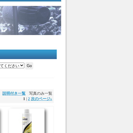
説明付き一覧
写真のみ一覧
1
|
2
次のページ
»