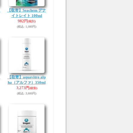
ト
【取寄】Seachem デナ
イトレイト 100ml
982円
(税別)
(税込
:
1,080円)
リ
【取寄】aquavitro alp
ha（アルファ）350ml
3,273円
(税別)
(税込
:
3,600円)