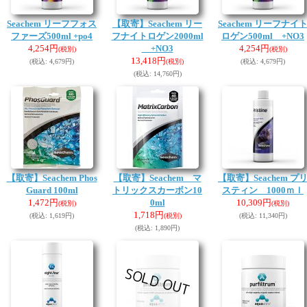
Seachem リーフフォス
【取寄】Seachem リー
Seachem リーフナイ
ファーズ500ml +po4
フナイトロゲン2000ml
ロゲン500ml +NO3
4,254円
+NO3
4,254円
(税別)
(税別)
13,418円
(税込
:
4,679円)
(税別)
(税込
:
4,679円)
(税込
:
14,760円)
【取寄】Seachem Phos
【取寄】Seachem マ
【取寄】Seachem プ
Guard 100ml
トリックスカーボン10
スティン 1000ｍｌ
1,472円
0ml
10,309円
(税別)
(税別)
1,718円
(税込
:
1,619円)
(税別)
(税込
:
11,340円)
(税込
:
1,890円)