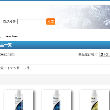
商品検索
:
ム
｜
Seachem
品一覧
Seachem
商品並び替え
:
登録アイテム数
:
112件