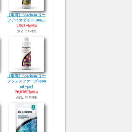
ー
【取寄】Seachem リー
l
フアイオダイド 100ml
1,963円
(税別)
(税込
:
2,159円)
【取寄】Seachem リー
フフォスファーズ4000
ml +po4
26,836円
(税別)
(税込
:
29,520円)