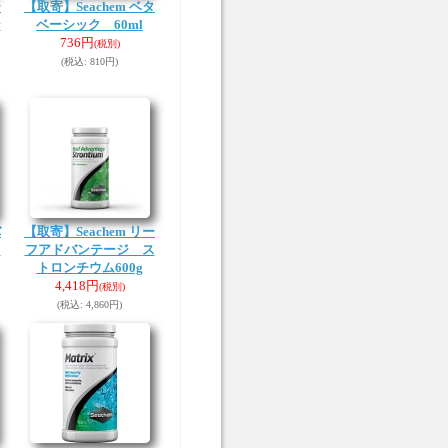
ー
【取寄】Seachem ベタ
ン
ベーシック 60ml
736円
(税別)
(税込
:
810円)
バ
【取寄】Seachem リー
ウ
フアドバンテージ ス
トロンチウム600g
4,418円
(税別)
(税込
:
4,860円)