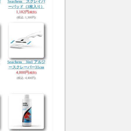
H
Seachem スクレイパ
ーパッド（3枚入り）
1,182円
(税別)
(税込
:
1,300円)
ジ
Seachem 3in1 アルジ
ースクレーパー31cm
4,000円
(税別)
(税込
:
4,400円)