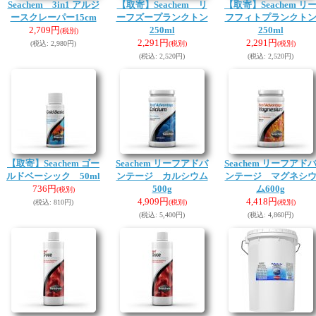
Seachem 3in1 アルジ
【取寄】Seachem リ
【取寄】Seachem リ
ースクレーパー15cm
ーフズープランクトン
フフィトプランクト
2,709円
250ml
250ml
(税別)
2,291円
2,291円
(税込
:
2,980円)
(税別)
(税別)
(税込
:
2,520円)
(税込
:
2,520円)
【取寄】Seachem ゴー
Seachem リーフアドバ
Seachem リーフアド
ルドベーシック 50ml
ンテージ カルシウム
ンテージ マグネシ
736円
500g
ム600g
(税別)
4,909円
4,418円
(税込
:
810円)
(税別)
(税別)
(税込
:
5,400円)
(税込
:
4,860円)