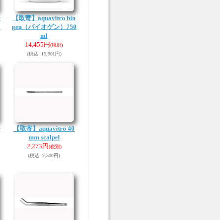
r
【取寄】aquavitro bio
ト
gen（バイオゲン）750
ml
14,455円
(税別)
(税込
:
15,901円)
r
【取寄】aquavitro 40
mm scalpel
2,273円
(税別)
(税込
:
2,500円)