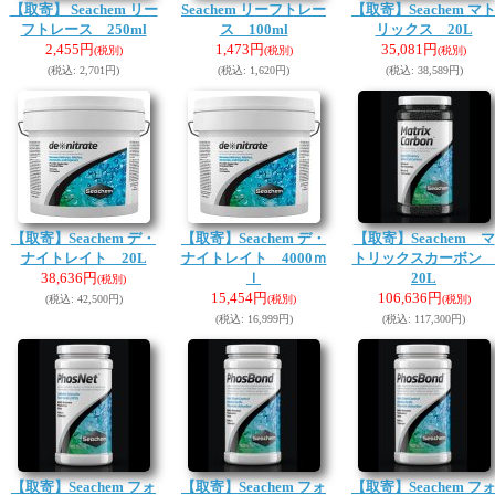
【取寄】 Seachem リー
Seachem リーフトレー
【取寄】Seachem マ
フトレース 250ml
ス 100ml
リックス 20L
2,455円
1,473円
35,081円
(税別)
(税別)
(税別)
(税込
:
2,701円)
(税込
:
1,620円)
(税込
:
38,589円)
【取寄】Seachem デ・
【取寄】Seachem デ・
【取寄】Seachem マ
ナイトレイト 20L
ナイトレイト 4000ｍ
トリックスカーボ
38,636円
ｌ
20L
(税別)
15,454円
106,636円
(税込
:
42,500円)
(税別)
(税別)
(税込
:
16,999円)
(税込
:
117,300円)
【取寄】Seachem フォ
【取寄】Seachem フォ
【取寄】Seachem フ