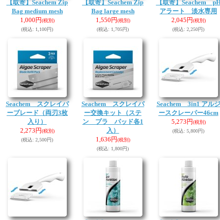
【取寄】Seachem Zip
【取寄】Seachem Zip
【取寄】Seachem p
Bag medium mesh
Bag large mesh
アラート 淡水専用
1,000円
1,550円
2,045円
(税別)
(税別)
(税別)
(税込
:
1,100円)
(税込
:
1,705円)
(税込
:
2,250円)
Seachem スクレイパ
Seachem スクレイパ
Seachem 3in1 アル
ーブレード（両刃3枚
ー交換キット（ステ
ースクレーパー46cm
入り）
ン プラ パッド各1
5,273円
(税別)
2,273円
入）
(税別)
(税込
:
5,800円)
1,636円
(税込
:
2,500円)
(税別)
(税込
:
1,800円)