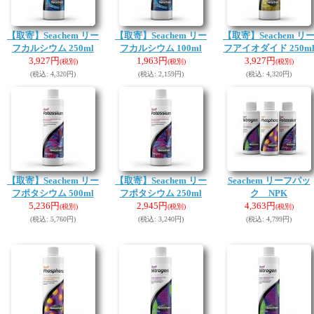
【取寄】Seachem リー
【取寄】Seachem リー
【取寄】Seachem リ
フカルシウム 250ml
フカルシウム 100ml
フアイオダイド 250m
3,927円
1,963円
3,927円
(税別)
(税別)
(税別)
(税込
:
4,320円)
(税込
:
2,159円)
(税込
:
4,320円)
【取寄】Seachem リー
【取寄】Seachem リー
Seachem リーフパッ
フポタシウム 500ml
フポタシウム 250ml
ク NPK
5,236円
2,945円
4,363円
(税別)
(税別)
(税別)
(税込
:
5,760円)
(税込
:
3,240円)
(税込
:
4,799円)