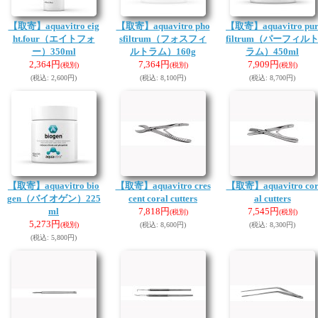
【取寄】aquavitro eig
【取寄】aquavitro pho
【取寄】aquavitro pu
ht.four（エイトフォ
sfiltrum（フォスフィ
filtrum（パーフィル
ー）350ml
ルトラム）160g
ラム）450ml
2,364円
7,364円
7,909円
(税別)
(税別)
(税別)
(税込
:
2,600円)
(税込
:
8,100円)
(税込
:
8,700円)
【取寄】aquavitro bio
【取寄】aquavitro cres
【取寄】aquavitro co
gen（バイオゲン）225
cent coral cutters
al cutters
ml
7,818円
7,545円
(税別)
(税別)
5,273円
(税別)
(税込
:
8,600円)
(税込
:
8,300円)
(税込
:
5,800円)