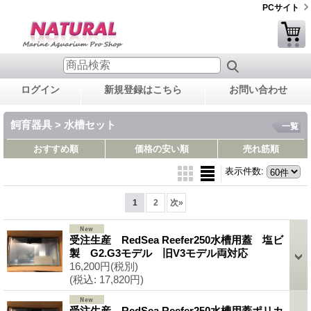
PCサイト
ログイン
新規登録はこちら
お問い合わせ
飼育器具 > 水槽セット
一覧
おすすめ順
価格の安い順
売れ筋順
表示件数
:
1
2
次
»
受注生産 RedSea Reefer250水槽用蓋 塩ビ
製 G2.G3モデル 旧V3モデル両対応
16,200円
(税別)
(税込
:
17,820円)
受注生産 RedSea Reefer250水槽用蓋ポリカ