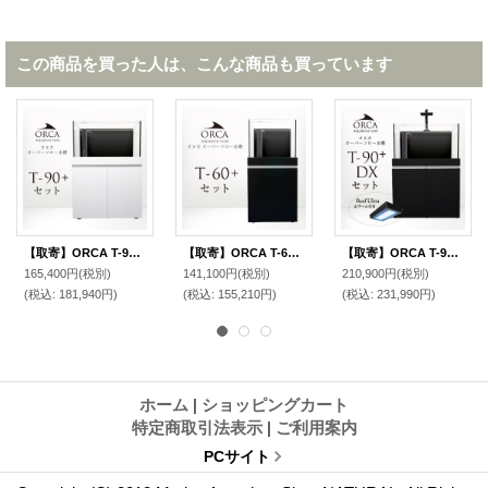
この商品を買った人は、こんな商品も買っています
【取寄】ORCA T-90+ セット 白
【取寄】ORCA T-60+ セット 黒
【取寄】ORCA T-90+ DXセット 黒
165,400円
(税別)
141,100円
(税別)
210,900円
(税別)
(税込
:
181,940円)
(税込
:
155,210円)
(税込
:
231,990円)
ホーム
|
ショッピングカート
特定商取引法表示
|
ご利用案内
PCサイト