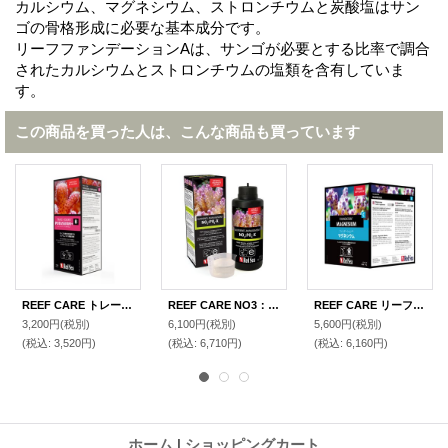
カルシウム、マグネシウム、ストロンチウムと炭酸塩はサン
ゴの骨格形成に必要な基本成分です。
リーフファンデーションAは、サンゴが必要とする比率で調合
されたカルシウムとストロンチウムの塩類を含有していま
す。
この商品を買った人は、こんな商品も買っています
REEF CARE トレースカラーB 500ml
REEF CARE NO3：PO4-X 1000ml
REEF CARE リーフファンデーションC 1Kg(パウダー状)
3,200円
(税別)
6,100円
(税別)
5,600円
(税別)
(税込
:
3,520円)
(税込
:
6,710円)
(税込
:
6,160円)
ホーム
|
ショッピングカート