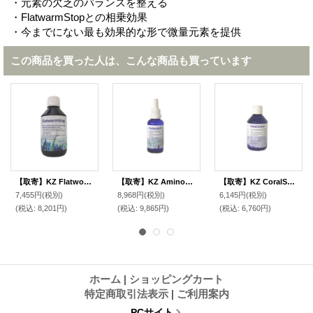
・元素の欠乏のバランスを整える
・FlatwarmStopとの相乗効果
・今までにない最も効果的な形で微量元素を提供
この商品を買った人は、こんな商品も買っています
【取寄】KZ FlatwormStop 250ml
【取寄】KZ AminoAcidHighConcentrate 100ml
【取寄】KZ CoralSnow 250ml
7,455円
(税別)
8,968円
(税別)
6,145円
(税別)
(税込
:
8,201円)
(税込
:
9,865円)
(税込
:
6,760円)
ホーム
|
ショッピングカート
特定商取引法表示
|
ご利用案内
PCサイト