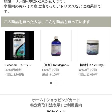
硝酸・リン酸の減少効果があります。
水槽内の黄バミと底に溜まったデトリタスなどに効果的で
す。
この商品を買った人は、こんな商品も買っています
Seachem シージェル 250ｍｌ
【取寄】KZ Magnesium Komplex 500ml
【取寄】KZ ZEOzym 250gr
2,455円
(税別)
5,545円
(税別)
10,600円
(税別)
(税込
:
2,701円)
(税込
:
6,100円)
(税込
:
11,660円)
ホーム
|
ショッピングカート
特定商取引法表示
|
ご利用案内
PCサイト