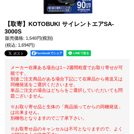
【取寄】KOTOBUKI サイレントエアSA-
3000S
販売価格
:
1,540円
(税別)
(税込
:
1,694円
)
Facebookでシェア
メーカー在庫ある場合は1～2週間程度でお取り寄せが可
能です。
別途ご注文商品がある場合下記にて在庫品から発送又は
同梱発送をご選択くださいませ。
単品ご注文の場合はどちらをご選択していただいても問
題ございません。
※お取り寄せ品と生体の「商品揃ってからの同梱発送」
は出来ません。
別梱包となりますのでご了承下さい。
※お取寄せ品のキャンセルは不可となりますので、よく