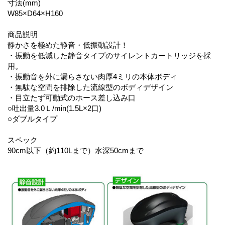
寸法(mm)
W85×D64×H160
商品説明
静かさを極めた静音・低振動設計！
・振動を低減した静音タイプのサイレントカートリッジを採
用。
・振動音を外に漏らさない肉厚4ミリの本体ボディ
・無駄な空間を排除した流線型のボディデザイン
・目立たず可動式のホース差し込み口
○吐出量3.0Ｌ/min(1.5L×2口)
○ダブルタイプ
スペック
90cm以下（約110Lまで）水深50cmまで