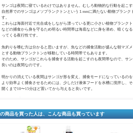
サンゴは夜間に寝ているわけではありません。むしろ動物的な行動を起こす
自然界でのサンゴはメソプランクトンという１mmに満たない動物プランク
す。
これらは海面付近で光合成をしながら漂っている更に小さい植物プランクト
などの捕食から身を守るため明るい時間帯は海底などに身を潜め、暗くなる
ってくる夜行性です。
魚釣りを嗜む方は分かると思いますが、魚などの捕食活動が盛んな朝マズメ
とする動物プランクトンが移動している時間帯でもあります。
そのため、サンゴがこれらを捕食する活動を起こすのも夜間帯なので、サン
良いのは夜間なのです。
明かりの消えている夜間はサンゴが形を変え、捕食モードになっているのを
より効率よく捕食させるためには、少しだけ液体フードを水槽に撹拌し、そ
開くまで10〜15分ほど置いてから与えると良いです。
の商品を買った人は、こんな商品も買っています