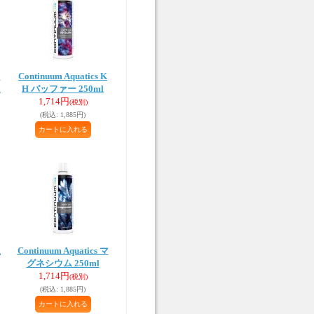
キ
Continuum Aquatics K
6
H バッファー 250ml
1,714円
(税別)
(税込
:
1,885円)
魚
Continuum Aquatics マ
グネシウム 250ml
1,714円
(税別)
(税込
:
1,885円)