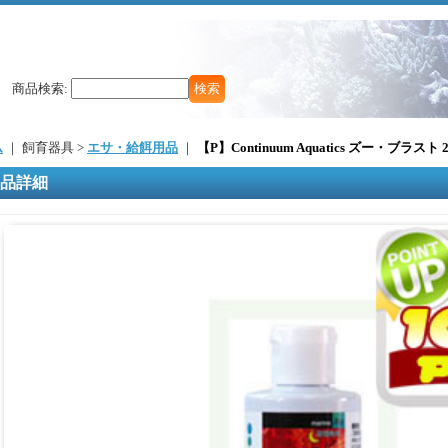
商品検索
:
ム
｜ 飼育器具 >
エサ・給餌用品
｜
【P】Continuum Aquatics ズー・ブラスト 2
品詳細