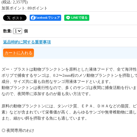
(税込
:
2,357円
)
加算ポイント: 89ポイント
Facebookでシェア
数量
:
個
返品特約に関する重要事項
ズー・ブラストは動物プランクトンを原料とした液体フードで、全て海洋性
ポリプで捕食するサンゴは、0.2〜2mm程のメソ動物プランクトンを摂取し
成分、サイズ共に最も自然なサンゴ用液体フードといえます。
動物プランクトンは夜行性なので、多くのサンゴは夜間に捕食活動を行いま
なので、夜間帯に添加するのが最も良い方法です。
原料の動物プランクトンには、タンパク質、ＥＰＡ、ＤＨＡなどの脂質、ビ
素）などが含まれていて栄養価が高く、あらゆるサンゴや無脊椎動物に適し
また、細かい餌を摂取する魚にも適しています。
◎ 夜間専用のわけ