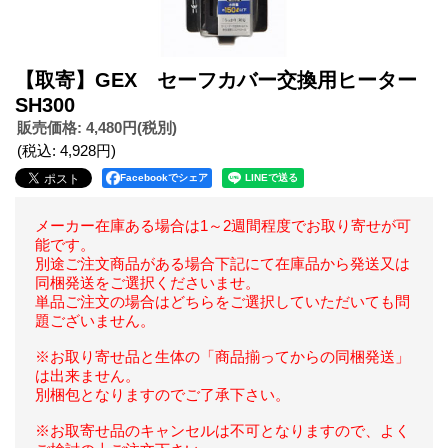
【取寄】GEX セーフカバー交換用ヒーター
SH300
販売価格
:
4,480円
(税別)
(税込
:
4,928円
)
Facebookでシェア
メーカー在庫ある場合は1～2週間程度でお取り寄せが可
能です。
別途ご注文商品がある場合下記にて在庫品から発送又は
同梱発送をご選択くださいませ。
単品ご注文の場合はどちらをご選択していただいても問
題ございません。
※お取り寄せ品と生体の「商品揃ってからの同梱発送」
は出来ません。
別梱包となりますのでご了承下さい。
※お取寄せ品のキャンセルは不可となりますので、よく