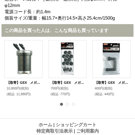
φ12mm
電源コード長：約1.4m
個装サイズ/重量：幅15.7×奥行14.5×高さ25.4cm/1500g
この商品を買った人は、こんな商品も買っています
【取寄】GEX メガパワー６０９０
【取寄】GEX メガパワー用ＧＭ－１３２０３ キスゴムセット６０９０
【取寄】GEX メガパワー用ＧＭ－１３２２２ 送水パイプ
10,800円
(税別)
700円
(税別)
400円
(税別)
(税込
:
11,880円)
(税込
:
770円)
(税込
:
440円)
ホーム
|
ショッピングカート
特定商取引法表示
|
ご利用案内