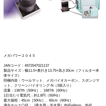
メガパワー２０４５
JANコード：4972547021137
製品サイズ：幅11.5×奥行き13.75×高さ20cm（フィルター本
体サイズ）
同梱内容：ウールマット、メガバイオカーボン、スポンジマ
ット、クリーンバイオリング-N（3袋入り）
流量：138?/h［50Hz］、168?/h［60Hz］
1日当たり電気代：約1.8円（50/Hz）
最大揚程：45cm［50Hz］、60cm［60Hz］
適合ホース口径：［吸水用・送水用］内径φ8mm、外径