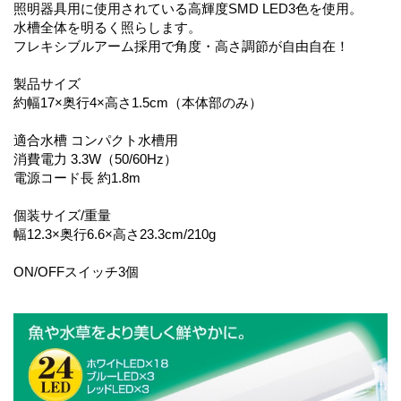
照明器具用に使用されている高輝度SMD LED3色を使用。
水槽全体を明るく照らします。
フレキシブルアーム採用で角度・高さ調節が自由自在！
製品サイズ
約幅17×奥行4×高さ1.5cm（本体部のみ）
適合水槽 コンパクト水槽用
消費電力 3.3W（50/60Hz）
電源コード長 約1.8m
個装サイズ/重量
幅12.3×奥行6.6×高さ23.3cm/210g
ON/OFFスイッチ3個