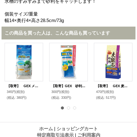
水槽のすみずみまで砂利をキャッチします！
個装サイズ/重量
幅14×奥行4×高さ28.5cm/73g
この商品を買った人は、こんな商品も買っています
【取寄】 GEX メダカの砂利 パールホワイト １ｋｇ
【取寄】GEX 砂利トルくんミニ
【取寄】 GEX 麦飯石の砂利 １ｋｇ
345円
(税別)
300円
(税別)
470円
(税別)
(税込
:
380円)
(税込
:
330円)
(税込
:
517円)
ホーム
|
ショッピングカート
特定商取引法表示
|
ご利用案内