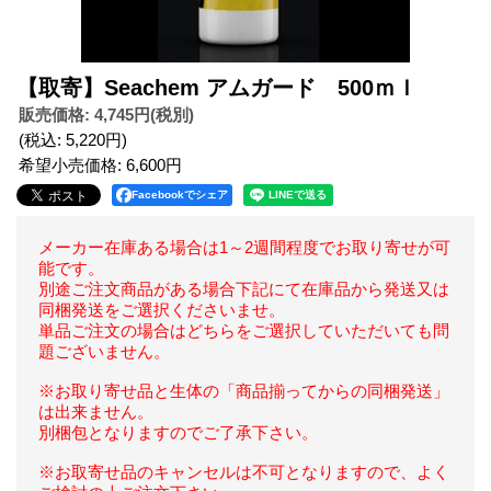
【取寄】Seachem アムガード 500ｍｌ
販売価格
:
4,745円
(税別)
(税込
:
5,220円
)
希望小売価格
:
6,600円
Facebookでシェア
メーカー在庫ある場合は1～2週間程度でお取り寄せが可
能です。
別途ご注文商品がある場合下記にて在庫品から発送又は
同梱発送をご選択くださいませ。
単品ご注文の場合はどちらをご選択していただいても問
題ございません。
※お取り寄せ品と生体の「商品揃ってからの同梱発送」
は出来ません。
別梱包となりますのでご了承下さい。
※お取寄せ品のキャンセルは不可となりますので、よく