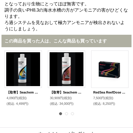
となっており生物にとってほぼ無害です。
調子の良いPH8.3の海水水槽の方がアンモニアの害がひどくな
ります。
ろ過システムを見なおして極力アンモニアが検出されないよ
うにしましょう。
この商品を買った人は、こんな商品も買っています
【取寄】Seachem マリントレース 500ｍｌ
【取寄】Seachem プライム 4000ｍｌ
RedSea ReefDose アクセサリーキット赤/黄
4,090円
(税別)
30,909円
(税別)
7,500円
(税別)
(税込
:
4,499円)
(税込
:
34,000円)
(税込
:
8,250円)