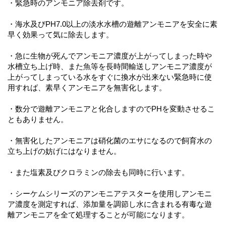
・緊急時のアンモニア除去剤です。
・海水及びPH7.0以上の淡水水槽の遊離アンモニアを安全に素
早く効果って気に除去します。
・急に生物が死んでアンモニア濃度が上がってしまった時や
水槽立ち上げ時、また魚等を長時間輸送しアンモニア濃度が
上がってしまっている水をすぐに換水が出来ない緊急時に使
用すれば、素早くアンモニアを無害化します。
・数分で遊離アンモニアと化合しますのでPHを変動させるこ
ともありません。
・無害化したアンモニアは硝化菌のエサになるので飼育水の
立ち上げの妨げにはなりません。
・また塩素及びクロラミンの除去も同時に行います。
・シーケムシリーズのアンモニアテスターを使用しアンモニ
ア濃度を測定すれば、添加量を調節し水に含まれる有毒な遊
離アンモニアを全て処理することが可能になります。