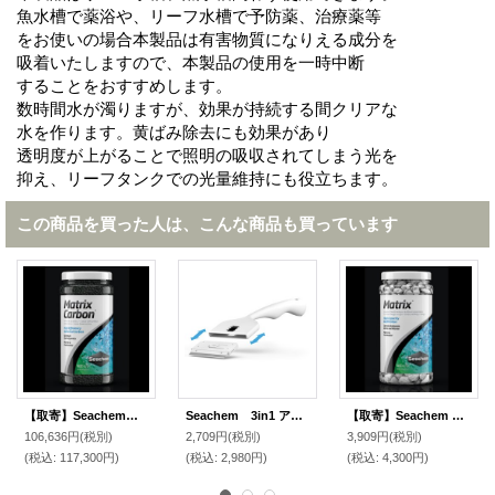
魚水槽で薬浴や、リーフ水槽で予防薬、治療薬等
をお使いの場合本製品は有害物質になりえる成分を
吸着いたしますので、本製品の使用を一時中断
することをおすすめします。
数時間水が濁りますが、効果が持続する間クリアな
水を作ります。黄ばみ除去にも効果があり
透明度が上がることで照明の吸収されてしまう光を
抑え、リーフタンクでの光量維持にも役立ちます。
この商品を買った人は、こんな商品も買っています
【取寄】Seachem マトリックスカーボン 20L
Seachem 3in1 アルジースクレーパー15cm
【取寄】Seachem マトリックス 1000ｍｌ
106,636円
(税別)
2,709円
(税別)
3,909円
(税別)
(税込
:
117,300円)
(税込
:
2,980円)
(税込
:
4,300円)