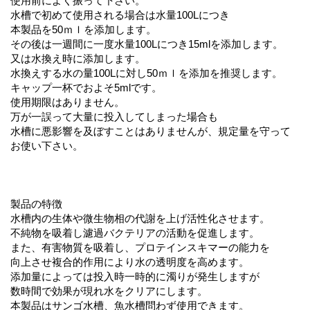
使用前によく振って下さい。
水槽で初めて使用される場合は水量100Lにつき
本製品を50ｍｌを添加します。
その後は一週間に一度水量100Lにつき15mlを添加します。
又は水換え時に添加します。
水換えする水の量100Lに対し50ｍｌを添加を推奨します。
キャップ一杯でおよそ5mlです。
使用期限はありません。
万が一誤って大量に投入してしまった場合も
水槽に悪影響を及ぼすことはありませんが、規定量を守って
お使い下さい。
製品の特徴
水槽内の生体や微生物相の代謝を上げ活性化させます。
不純物を吸着し濾過バクテリアの活動を促進します。
また、有害物質を吸着し、プロテインスキマーの能力を
向上させ複合的作用により水の透明度を高めます。
添加量によっては投入時一時的に濁りが発生しますが
数時間で効果が現れ水をクリアにします。
本製品はサンゴ水槽、魚水槽問わず使用できます。