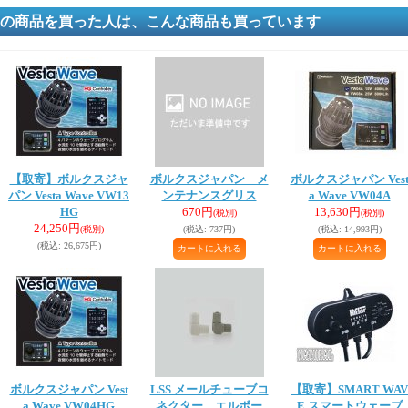
の商品を買った人は、こんな商品も買っています
【取寄】ボルクスジャ
ボルクスジャパン メ
ボルクスジャパン Ves
パン Vesta Wave VW13
ンテナンスグリス
a Wave VW04A
HG
670円
13,630円
(税別)
(税別)
24,250円
(税別)
(税込
:
737円)
(税込
:
14,993円)
(税込
:
26,675円)
ボルクスジャパン Vest
LSS メールチューブコ
【取寄】SMART WAV
a Wave VW04HG
ネクター エルボー
E スマートウェーブ