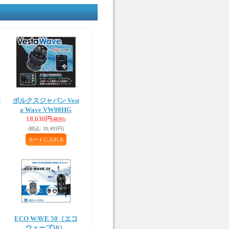
t
ボルクスジャパン Vest
a Wave VW08HG
18,630円
(税別)
(税込
:
20,493円)
ECO WAVE 50（エコ
ウェーブ50）