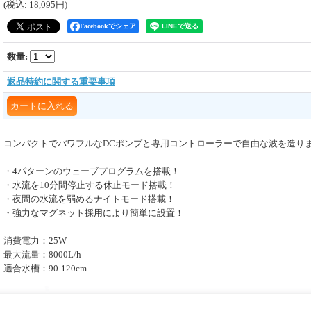
(税込
:
18,095円
)
Facebookでシェア
数量
:
返品特約に関する重要事項
コンパクトでパワフルなDCポンプと専用コントローラーで自由な波を造りま
・4パターンのウェーブプログラムを搭載！
・水流を10分間停止する休止モード搭載！
・夜間の水流を弱めるナイトモード搭載！
・強力なマグネット採用により簡単に設置！
消費電力：25W
最大流量：8000L/h
適合水槽：90-120cm