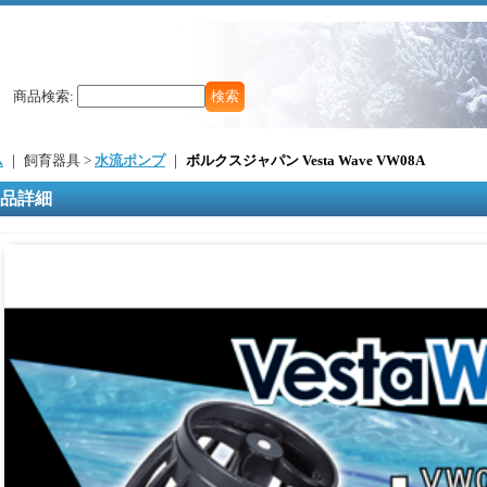
商品検索
:
ム
｜ 飼育器具 >
水流ポンプ
｜
ボルクスジャパン Vesta Wave VW08A
品詳細