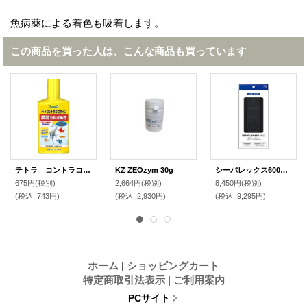
魚病薬による着色も吸着します。
この商品を買った人は、こんな商品も買っています
テトラ コントラコロライン 500ml
KZ ZEOzym 30g
シーパレックス600NEO
675円
(税別)
2,664円
(税別)
8,450円
(税別)
(税込
:
743円)
(税込
:
2,930円)
(税込
:
9,295円)
ホーム
|
ショッピングカート
特定商取引法表示
|
ご利用案内
PCサイト