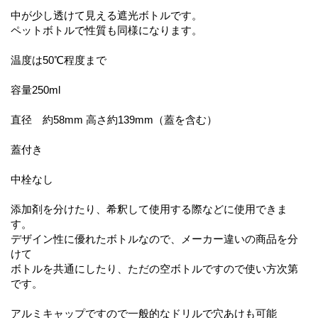
中が少し透けて見える遮光ボトルです。
ペットボトルで性質も同様になります。
温度は50℃程度まで
容量250ml
直径 約58mm 高さ約139mm（蓋を含む）
蓋付き
中栓なし
添加剤を分けたり、希釈して使用する際などに使用できま
す。
デザイン性に優れたボトルなので、メーカー違いの商品を分
けて
ボトルを共通にしたり、ただの空ボトルですので使い方次第
です。
アルミキャップですので一般的なドリルで穴あけも可能