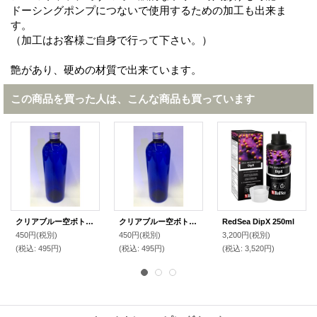
ドーシングポンプにつないで使用するための加工も出来ま
す。
（加工はお客様ご自身で行って下さい。）
艶があり、硬めの材質で出来ています。
この商品を買った人は、こんな商品も買っています
クリアブルー空ボトル 500ml
クリアブルー空ボトル 500ml
RedSea DipX 250ml
450円
(税別)
450円
(税別)
3,200円
(税別)
(税込
:
495円)
(税込
:
495円)
(税込
:
3,520円)