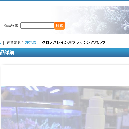
商品検索
:
ム
｜ 飼育器具 >
浄水器
｜
クロノスレイン用フラッシングバルブ
品詳細