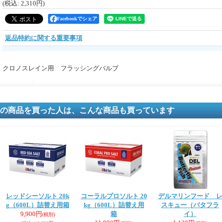
(税込
:
2,310円
)
Facebookでシェア
返品特約に関する重要事項
クロノスレイン用 フラッシングバルブ
の商品を買った人は、こんな商品も買っています
レッドシーソルト 20k
コーラルプロソルト 20
デルマリンフード 
g（600L）詰替え用箱
kg（600L）詰替え用
スキュー（バタフラ
9,900円
箱
イ）
(税別)