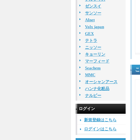
ゼンスイ
サンソー
AInet
Volx japan
GEX
テトラ
ニッソー
キョーリン
マーフィード
Seachem
こ
MMC
オーシャンアース
ハンナ化粧品
ナルビー
ログイン
新規登録はこちら
ログインはこちら