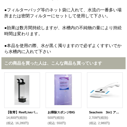
●フィルターバッグ等のネット袋に入れて、水流の一番多い場
所または密閉フィルターにセットして使用して下さい。
●効果は数月間持続しますが、水槽内の不純物の量により持続
時間は変わります。
●本品を使用の際、水が黒く濁りますので必ずよくすすいでか
ら水槽内に入れて下さい
この商品を買った人は、こんな商品も買っています
【取寄】ReefLiveバイオペレットリアクター外部式BR-300EXT ブラック
お掃除スポンジBIG
Seachem 3in1 アルジースクレーパー15cm
14,800円
(税別)
500円
(税別)
2,709円
(税別)
(税込
:
16,280円)
(税込
:
550円)
(税込
:
2,980円)