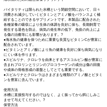
バイタリティは限られた水槽という閉鎖空間において、日々
消費され減少していくビタミンとアミノ酸をバランスよく補
給することのできるサプリメントです。本製品に配合された
各種栄養の吸収により生体の体調を良好に保ち、長期飼育で
発生する退色を防止、病気の発生率の低下、免疫の向上によ
る傷の治癒等にも影響があります。?
●海水魚の健康を保つために重要な良質なビタミンCが豊富に
配合されています。
●ビタミンとアミノ酸により魚の健康を良好に保ち病気になり
にくい体を作ります。
●スピルリナ、クロレラを由来とするアスコルビン酸が豊富に
含まれプロリンとリジンのプロコラーゲンの成分は傷の回復
や成体の骨格形成の基盤としてとても重要でする。
●スピルリナとクロレラはさまざまな種類のアミノ酸とビタミ
ンを豊富に含んでいます。
使用方法
水槽に直接投与するのではなく、よく振ってから餌にしみこ
ませて与えてください。?
保管方法