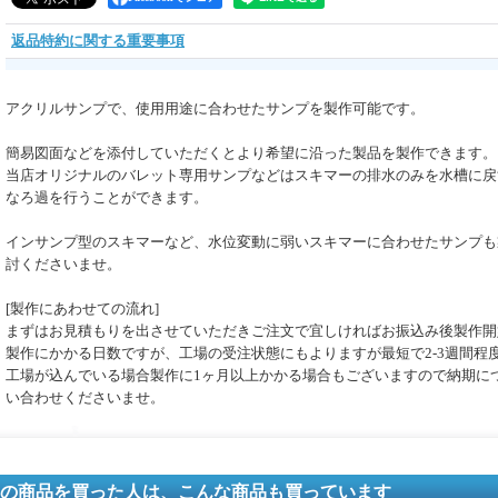
返品特約に関する重要事項
アクリルサンプで、使用用途に合わせたサンプを製作可能です。
簡易図面などを添付していただくとより希望に沿った製品を製作できます。
当店オリジナルのバレット専用サンプなどはスキマーの排水のみを水槽に戻
なろ過を行うことができます。
インサンプ型のスキマーなど、水位変動に弱いスキマーに合わせたサンプも
討くださいませ。
[製作にあわせての流れ]
まずはお見積もりを出させていただきご注文で宜しければお振込み後製作開
製作にかかる日数ですが、工場の受注状態にもよりますが最短で2-3週間程
工場が込んでいる場合製作に1ヶ月以上かかる場合もございますので納期に
い合わせくださいませ。
の商品を買った人は、こんな商品も買っています