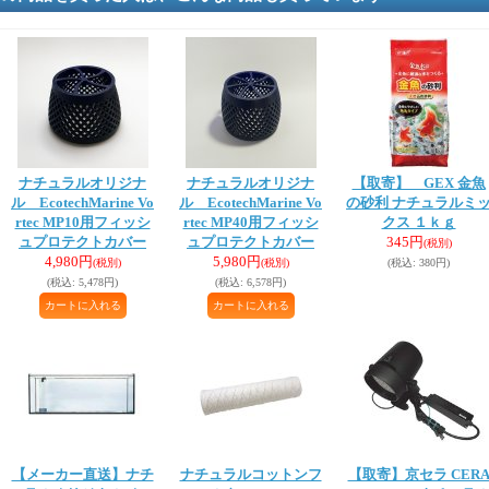
ナチュラルオリジナ
ナチュラルオリジナ
【取寄】 GEX 金魚
ル EcotechMarine Vo
ル EcotechMarine Vo
の砂利 ナチュラルミ
rtec MP10用フィッシ
rtec MP40用フィッシ
クス １ｋｇ
ュプロテクトカバー
ュプロテクトカバー
345円
(税別)
4,980円
5,980円
(税別)
(税別)
(税込
:
380円)
(税込
:
5,478円)
(税込
:
6,578円)
【メーカー直送】ナチ
ナチュラルコットンフ
【取寄】京セラ CER