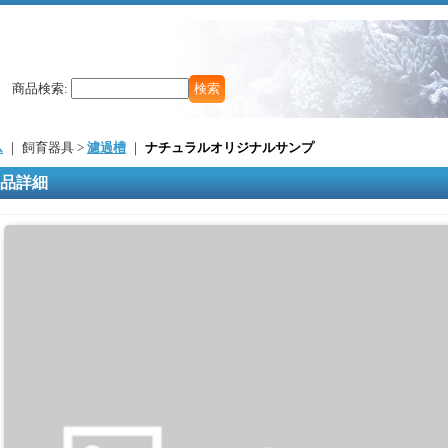
商品検索
:
ム
｜ 飼育器具 >
濾過槽
｜
ナチュラルオリジナルサンプ
品詳細