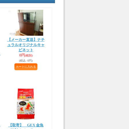
【メーカー直送】ナチ
ュラルオリジナルキャ
ビネット
ッ
0円
(税別)
(税込
:
0円)
A
【取寄】 GEX 金魚