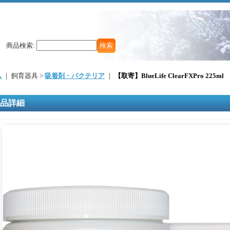
商品検索
:
ム
｜ 飼育器具 >
吸着剤・バクテリア
｜
【取寄】BlueLife ClearFXPro 
品詳細