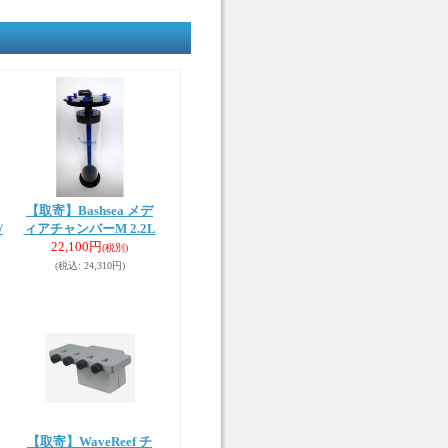
【取寄】Bashsea メデ
/
ィアチャンバーM 2.2L
22,100円
(税別)
(税込
:
24,310円)
【取寄】WaveReef チ