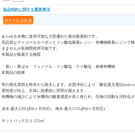
返品特約に関する重要事項
あらゆる水槽に使用可能な大変優れた複合吸着剤です。
高品質なチャコールカーボンとリン酸塩吸着レジン・有機物吸着レジンで構
きませんが長期間使用可能です。
本製品が吸着する物質
・臭い・黄ばみ・フェノール・リン酸塩・ケイ酸塩・各種有機物
本製品の効果
苔の発生原因を根本から除去します。水質浄化により、酸化還元電位(redox
透明度が向上、生体に効果的に照明が届きます。
有機物の減少により水槽内の酸素濃度が高く保たれ、生物の活動を活性化さ
淡水:最大230L(約6ヶ月対応) 海水:最大115L(約4ヶ月対応)
ネットバッグ入り 225ml