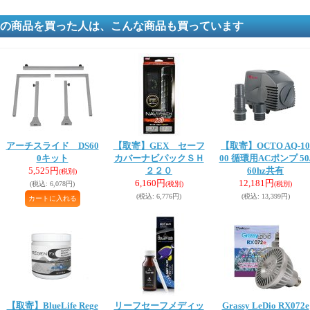
の商品を買った人は、こんな商品も買っています
アーチスライド DS60
【取寄】GEX セーフ
【取寄】OCTO AQ-10
0キット
カバーナビパックＳＨ
00 循環用ACポンプ 50
5,525円
２２０
60hz共有
(税別)
6,160円
12,181円
(税込
:
6,078円)
(税別)
(税別)
(税込
:
6,776円)
(税込
:
13,399円)
【取寄】BlueLife Rege
リーフセーフメディッ
Grassy LeDio RX072e