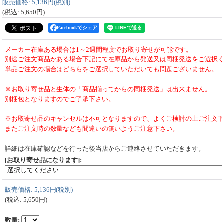
販売価格
:
5,136円
(税別)
(税込
:
5,650円
)
Facebookでシェア
メーカー在庫ある場合は1～2週間程度でお取り寄せが可能です。
別途ご注文商品がある場合下記にて在庫品から発送又は同梱発送をご選択
単品ご注文の場合はどちらをご選択していただいても問題ございません。
※お取り寄せ品と生体の「商品揃ってからの同梱発送」は出来ません。
別梱包となりますのでご了承下さい。
※お取寄せ品のキャンセルは不可となりますので、よくご検討の上ご注文
またご注文時の数量なども間違いの無いようご注意下さい。
詳細は在庫確認などを行った後当店からご連絡させていただきます。
[お取り寄せ品になります]
:
販売価格
:
5,136円
(税別)
(税込
:
5,650円
)
数量
: