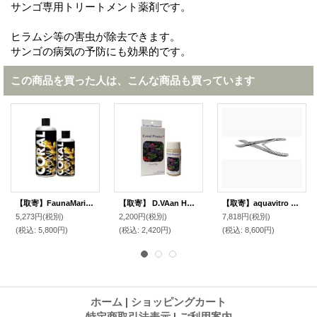
サンゴ専用トリートメント薬剤です。
ヒラムシ等の害虫が除去できます。
サンゴの病気の予防にも効果的です。
この商品を買った人は、こんな商品も買っています
【取寄】FaunaMarin CORAL WOW! 500ml
【取寄】 D.VAan Houten Coral Protec 20ml(40L用)
【取寄】aquavitro crescent coral cutters
5,273円
(税別)
2,200円
(税別)
7,818円
(税別)
(税込
:
5,800円)
(税込
:
2,420円)
(税込
:
8,600円)
ホーム
|
ショッピングカート
特定商取引法表示
|
ご利用案内