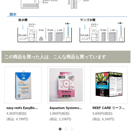
この商品を買った人は、こんな商品も買っています
easy reefs EasyBooster25 植物性プランクトン（250ml)
Aquarium Systems エコバランス アンプル240ml
REEF CARE リーフファンデーションB 1Kg(パウダー状)
4,363円
(税別)
1,960円
(税別)
5,600円
(税別)
(税込
:
4,799円)
(税込
:
2,156円)
(税込
:
6,160円)