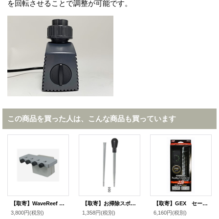
を回転させることで調整が可能です。
この商品を買った人は、こんな商品も買っています
【取寄】WaveReef チューブホルダー4 マグネット ホワイト
【取寄】お掃除スポイト
【取寄】GEX セーフカバーナビパックＳＨ２２０
3,800円
(税別)
1,358円
(税別)
6,160円
(税別)