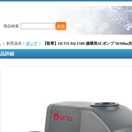
商品検索
:
ム
｜ 飼育器具 >
ポンプ
｜
【取寄】OCTO AQ-1500 循環用ACポンプ 50/60hz
品詳細