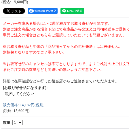
(税込
:
15,600円
)
Facebookでシェア
メーカー在庫ある場合は1～2週間程度でお取り寄せが可能です。
別途ご注文商品がある場合下記にて在庫品から発送又は同梱発送をご選択
単品ご注文の場合はどちらをご選択していただいても問題ございません。
※お取り寄せ品と生体の「商品揃ってからの同梱発送」は出来ません。
別梱包となりますのでご了承下さい。
※お取寄せ品のキャンセルは不可となりますので、よくご検討の上ご注文
またご注文時の数量なども間違いの無いようご注意下さい。
詳細は在庫確認などを行った後当店からご連絡させていただきます。
[お取り寄せ品になります]
:
販売価格
:
14,182円
(税別)
(税込
:
15,600円
)
数量
: