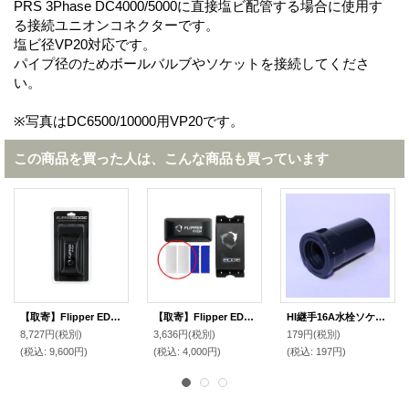
PRS 3Phase DC4000/5000に直接塩ビ配管する場合に使用す
る接続ユニオンコネクターです。
塩ビ径VP20対応です。
パイプ径のためボールバルブやソケットを接続してくださ
い。
※写真はDC6500/10000用VP20です。
この商品を買った人は、こんな商品も買っています
【取寄】Flipper EDGE（対応ガラス厚9~12mm以内）
【取寄】Flipper EDGE用交換ステンレスブレード（4枚入）
HI継手16A水栓ソケット
8,727円
(税別)
3,636円
(税別)
179円
(税別)
(税込
:
9,600円)
(税込
:
4,000円)
(税込
:
197円)