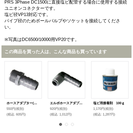
PRS 3Phase DC1500に直接塩ビ配管する場合に使用する接続
ユニオンコネクターです。
塩ビ径VP13対応です。
パイプ径のためボールバルブやソケットを接続してくださ
い。
※写真はDC6500/10000用VP20です。
この商品を買った人は、こんな商品も買っています
ホースアダプター(ストレート型) 19.0mm
エルボホースアダプター(Ｌ字型) 12.7mm
塩ビ用接着剤 100ｇ
550円
(税別)
920円
(税別)
1,170円
(税別)
(税込
:
605円)
(税込
:
1,012円)
(税込
:
1,287円)