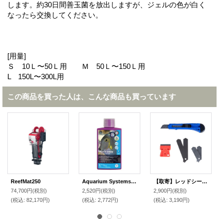
します。約30日間善玉菌を放出しますが、ジェルの色が白く
なったら交換してください。
[用量]
Ｓ 10Ｌ〜50Ｌ用 Ｍ 50Ｌ〜150Ｌ用
L 150L〜300L用
この商品を買った人は、こんな商品も買っています
ReefMat250
Aquarium Systems ウェストアウェイ 500ml
【取寄】レッドシー サンプ改造キット
74,700円
(税別)
2,520円
(税別)
2,900円
(税別)
(税込
:
82,170円)
(税込
:
2,772円)
(税込
:
3,190円)