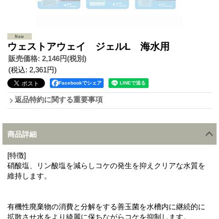
ウェストアウェイ ジェルL 海水用
販売価格
:
2,146円
(税別)
(税込
:
2,361円
)
Facebookでシェア
返品特約に関する重要事項
商品詳細
[特徴]
硝酸塩、リン酸塩を減らしコケの発生を抑えクリアな水質を
維持します。
有機性廃棄物の消費と分解をする善玉菌を水槽内に継続的に
拡散させ水をより綺麗に保ちながらコケを抑制します。