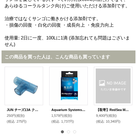
あらゆるコーラルタンク向け)ご使用いただける添加剤です。
治療ではなくサンゴに働きかける添加剤です。
・損傷の回復 ・白化の回復 ・成長向上 ・免疫力向上
使用量: 2日に一度、100Lに1滴 (添加忘れても問題はございま
せん)
この商品を買った人は、こんな商品も買っています
JUN チーズ13A クリアブルー
Aquarium Systems バイオデグレイダーユニドス
【取寄】RedSea MAX Nano用 サンプスクリーン
250円
(税別)
1,579円
(税別)
9,400円
(税別)
(税込
:
275円)
(税込
:
1,737円)
(税込
:
10,340円)