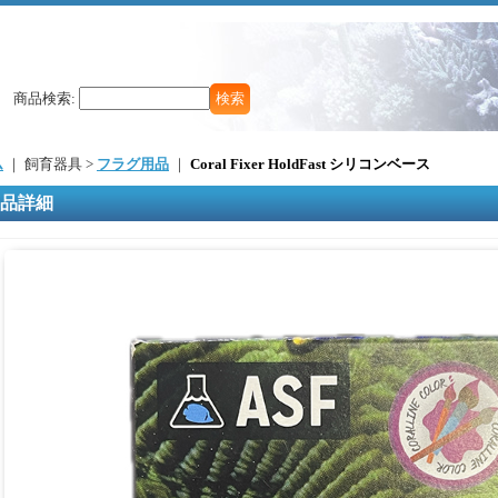
商品検索
:
ム
｜ 飼育器具 >
フラグ用品
｜
Coral Fixer HoldFast シリコンベース
品詳細