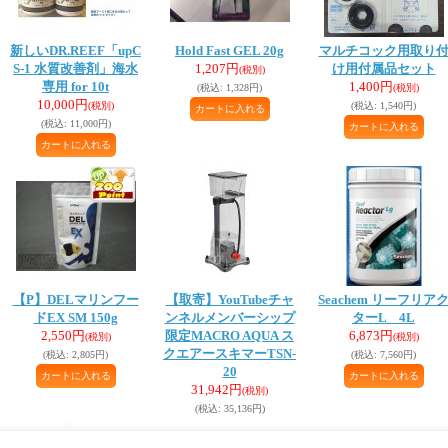
新しいDR.REEF「upC
Hold Fast GEL 20g
マルチコック用取り
S-1 水質改善剤」海水
1,207円
け用付属品セット
(税別)
専用 for 10t
1,400円
(税込
:
1,328円)
(税別)
10,000円
(税別)
(税込
:
1,540円)
(税込
:
11,000円)
【P】DELマリンフー
【取寄】YouTubeチャ
Seachem リーフリア
ドEX SM 150g
ンネルメンバーシップ
ターL 4L
2,550円
限定MACRO AQUA ス
6,873円
(税別)
(税別)
クエアースキマーTSN-
(税込
:
2,805円)
(税込
:
7,560円)
20
31,942円
(税別)
(税込
:
35,136円)