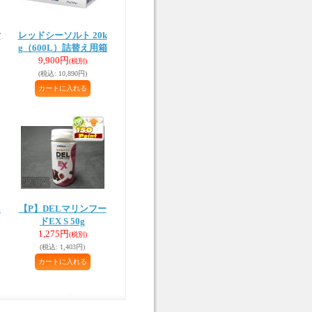
付
レッドシーソルト 20k
g（600L）詰替え用箱
9,900円
(税別)
(税込
:
10,890円)
ク
【P】DELマリンフー
ドEX S 50g
1,275円
(税別)
(税込
:
1,403円)