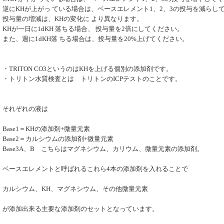
逆にKHが上がっ ている場合は、ベースエレメント1、2、3の投与を減らし
投与量の増減は、KHの変化に より異なります。
KHが一日に1dKH 落ちる場合、 投与量を2倍にしてください。
また、週に1dKH落 ちる場合は、投与量を20%上げてください。
・TRITON CO3というのはKHを上げる個別の添加剤です。
・トリトン水質検査とは トリトンのICPテストのことです。
それぞれの液は
Base1＝KHの添加剤+微量元素
Base2＝カルシウムの添加剤+微量元素
Base3A、B こちらはマグネシウム、カリウム、微量元素の添加剤。
ベースエレメントと呼ばれるこれら4本の添加剤を入れることで
カルシウム、KH、マグネシウム、その他微量元素
が添加出来る主要な添加剤のセットとなっています。