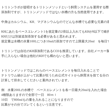
トリトンラボが提唱するトリトンメソッドという飼育システムを運用する際
添加剤ですが、トリトンメソッドではない水槽の方も当然使用できます。
中身はカルシウム、KH、マグネシウムなのでどんな水槽でも必要な元素の
KHにあたるベースエレメント1を規定量の2倍以上入れてもKHが8以下で維
KHだけは別途追加添加する必要があると思われます。
規定量は水槽の水量100Lにつき10mlの添加ですので上限最大20ml を毎日
トリトンでは自社のKH添加剤であるCO3を推奨しています。自社メーカー
手に入らない場合は他社のKHでも構わないと思います。
トリトンメソッドではこれらのベースエレメントを毎日入れることで
ナトリウム値が上がって比重が狂うため公式サイトから飼育水を捨てる分の
計算して排水してくださいと案内されています。
例 水量200Lの水槽で ベースエレメントを各一日最大20mlを入れた場合
4種類ありますので全部で一日 80ｍｌ
10日 で800mlもの量を入れることになりますので
比重がその分でズレてくるという注意です。