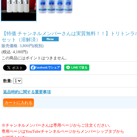
【特価 チャンネルメンバーさんは実質無料！！】トリトンラボ
セット（溶解済）
販売価格
:
3,800円
(税別)
(税込
:
4,180円
)
この商品にはポイントはつきません。
Facebookでシェア
数量
:
返品特約に関する重要事項
※チャンネルメンバーさんは専用ページからご注文ください。
専用ページはYouTubeチャンネルページからメンバーシップタブから