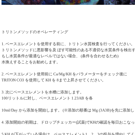
トリトンメソッドのオペレーティング
1. ベースエレメントを使用する前に、トリトン水質検査を行ってください。
トリトンメソッドに悪影響を及 ぼす可能性のある不適切な水質条件を検出
もし水質条件が最適なレベルではない場合、 (条件を合わせるため)
水換えすることをお勧めします。
2. ベースエレメント使用前に Ca/Mg/KH をパラメーターをチェック後に
TRITON CO3 を使用して KH を 8まで上昇させてください。
3. 次にベースエレメントを水槽に添加します。
100リットルに対し、ベースエレメント 1.23AB を各
10ml/Day から添加を開始します。 (※添加の順番は Mg (3A3B)を先に添加し
4. 添加開始の初期は、ドロップチェッカー(試薬)でKHの確認を毎日おこな
5.KH が下がっている場合は、ベースエレメント1、2、3の投与を増やして