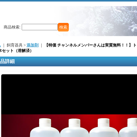
商品検索
:
ム
｜ 飼育器具 >
添加剤
｜
【特価 チャンネルメンバーさんは実質無料！！】ト
4本セット（溶解済）
品詳細