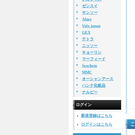
ゼンスイ
サンソー
AInet
Volx japan
GEX
テトラ
ニッソー
キョーリン
マーフィード
Seachem
MMC
オーシャンアース
ハンナ化粧品
ナルビー
ログイン
新規登録はこちら
こ
ログインはこちら