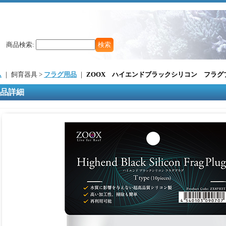
商品検索
:
ム
｜ 飼育器具 >
フラグ用品
｜
ZOOX ハイエンドブラックシリコン フラグ
品詳細