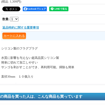
(税込
:
1,309円
)
Facebookでシェア
数量
:
返品特約に関する重要事項
シリコン製のフラグプラグ
水質に影響を与えない超高品質シリコン製
簡単に切れて加工しやすい
サンゴを剥がすことができ、再利用可能。掃除も簡単
直径30mm １０個入り
の商品を買った人は、こんな商品も買っています