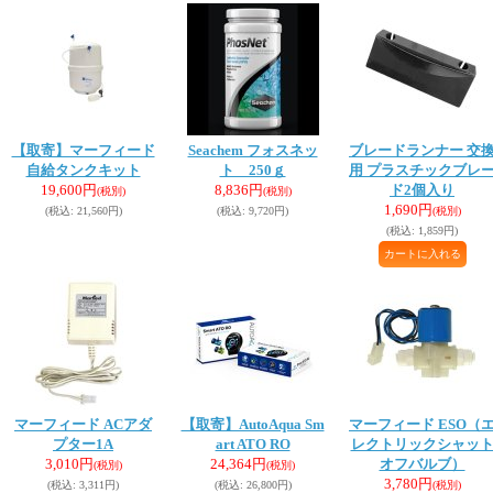
【取寄】マーフィード
Seachem フォスネッ
ブレードランナー 交
自給タンクキット
ト 250ｇ
用 プラスチックブレ
19,600円
8,836円
ド2個入り
(税別)
(税別)
1,690円
(税込
:
21,560円)
(税込
:
9,720円)
(税別)
(税込
:
1,859円)
マーフィード ACアダ
【取寄】AutoAqua Sm
マーフィード ESO（
プター1A
art ATO RO
レクトリックシャッ
3,010円
24,364円
オフバルブ）
(税別)
(税別)
3,780円
(税込
:
3,311円)
(税込
:
26,800円)
(税別)