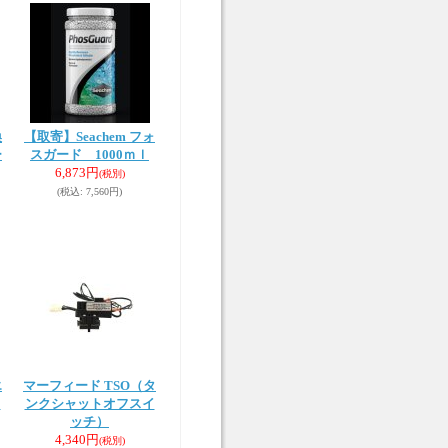
換
【取寄】Seachem フォ
ー
スガード 1000ｍｌ
6,873円
(税別)
(税込
:
7,560円)
エ
マーフィード TSO（タ
ト
ンクシャットオフスイ
ッチ）
4,340円
(税別)